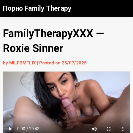
Skip
Порно Family Therapy
to
content
FamilyTherapyXXX —
Roxie Sinner
by
MILFBMFLIX
|
Posted on
25/07/2025