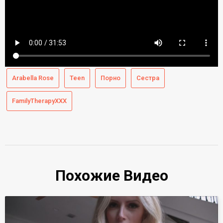
Arabella Rose
Teen
Порно
Сестра
FamilyTherapyXXX
Похожие Видео