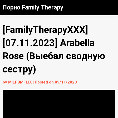
Skip
Порно Family Therapy
to
content
[FamilyTherapyXXX]
[07.11.2023] Arabella
Rose (Выебал сводную
сестру)
by
MILFBMFLIX
|
Posted on
09/11/2023