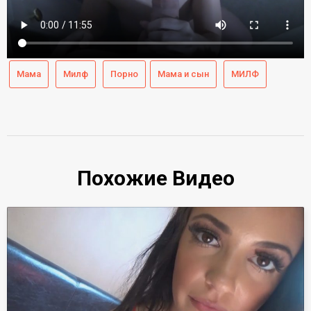
Мама
Милф
Порно
Мама и сын
МИЛФ
Похожие Видео