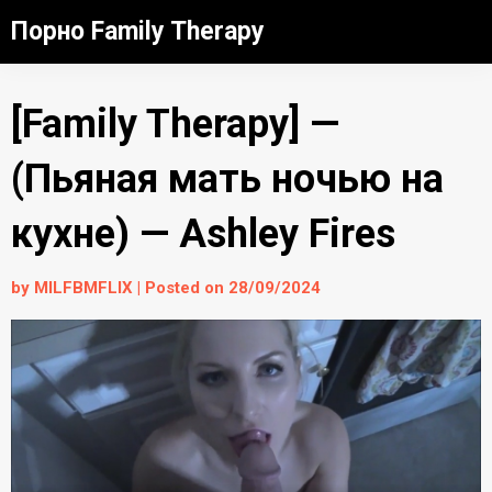
Skip
Порно Family Therapy
to
content
[Family Therapy] —
(Пьяная мать ночью на
кухне) — Ashley Fires
by
MILFBMFLIX
|
Posted on
28/09/2024